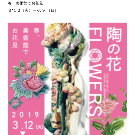
春 美術館でお花見
３/１２（火）～６/９ （日）