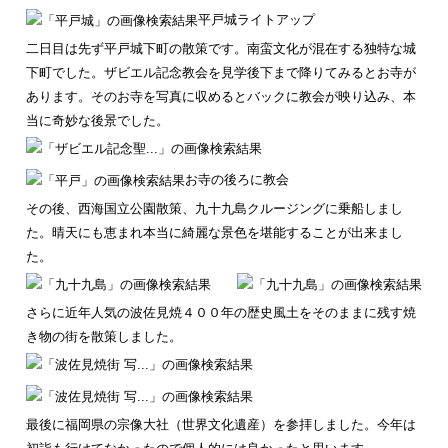
平戸城ライトアップ
二日目は先ず平戸城下町の散策です。南蛮文化が混在する独特な城
下町でした。ザビエル記念教会を見学後下まで降りてみるとお寺が
あります。そのお寺を写真に収めるとバックに教会が映り込み、本
当に奇妙な後景でした。
お寺の後ろに教会
その後、西海国立公園散策、九十九島クルージングに乗船しまし
た。晴天にも恵まれ本当に綺麗な景色を堪能することが出来まし
た。
さらに近年人気の波佐見焼４００年の歴史風土をそのままに残す焼
き物の街を散策しました。
最後に福岡県の宗像大社（世界文化遺産）を参拝しました。今年は