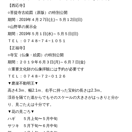
【西応寺】
○菩提寺古絵図（原版）の特別公開
期間：2019年４月２7日(土)～５月１2日(日)
○山野草の展示会
期間：2019年５月１日(水)～５月５日(日)
ＴＥＬ：０７４８−７４−１０５１
【正福寺】
○寺宝（仏像・絵図）の特別公開
期間：２０１９年６月３日(月)～６月７日(金)
☆重要文化財の仏像拝観には予約が必要です
ＴＥＬ：０７４８−７２−０１２６
▼磨崖不動明王▼
高さ4.3ｍ、幅2.1ｍ、右手に持った宝剣の長さは2.3ｍ。
渓谷を隔てた道からでもそのスケールの大きさがはっきりと分か
り、見ごたえは十分です。
▼花の見ごろ▼
ハギ ５月上旬〜５月中旬
サツキ ５月下旬〜６月中旬