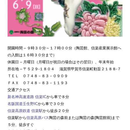
開園時間 – ９時３０分～１７時００分（陶芸館、信楽産業展示館へ
の入館は１６時３０分まで）
休園日 – 月曜日（月曜日が祝日の場合はその翌日）、年末年始
所在地 – 〒５２９-１８０４ 滋賀県甲賀市信楽町勅旨２１８８-７
ＴＥＬ ０７４８－８３－０９０９
ＦＡＸ ０７４８－８３－１１９３
交通アクセス
新名神高速道路
信楽IC
から車で８分
名阪国道
壬生野IC
から車で３０分
信楽高原鉄道
信楽駅
から徒歩２０分
信楽駅から
信楽高原バス
陶芸の森前または陶芸の森(陶芸館前)まで
５分、徒歩すぐ