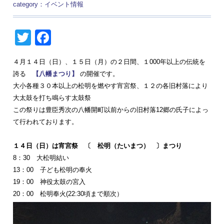
category：
イベント情報
Twitter
Facebook
４月１４日（日）、１５日（月）の２日間、１000年以上の伝統を
誇る
【八幡まつり】
の開催です。
大小各種３０本以上の松明を燃やす宵宮祭、１２の各旧村落により
大太鼓を打ち鳴らす太鼓祭
この祭りは豊臣秀次の八幡開町以前からの旧村落12郷の氏子によっ
て行われております。
１４日（日）は宵宮祭 〔 松明（たいまつ） 〕まつり
8：30 大松明結い
13：00 子ども松明の奉火
19：00 神役太鼓の宮入
20：00 松明奉火(22:30頃まで順次）