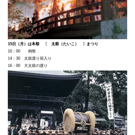
15日（月）は本祭 〔 太鼓（たいこ） 〕まつり
10：00 例祭
14：30 太鼓渡り宿入り
16：00 大太鼓の渡り