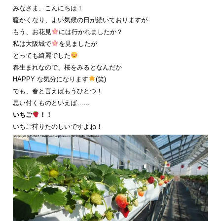
みなさま、こんにちは！
暖かくなり、よい気候の日が続いておりますが
もう、お花見
には行かれましたか？
私は大阪城で
を見ましたが
とっても綺麗でした
春生まれなので、桜をみるとなんだか
HAPPY な気分になります
(笑)
でも、春と言えばもうひとつ！
思い付くものといえば……
いちご
！！
いちご狩りたのしいですよね！