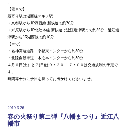
.
【電車で】
最寄り駅は湖西線マキノ駅
・京都駅からJR湖西線 新快速で約70分
・米原駅からJR北陸本線 新快速で近江塩津駅まで約35分、近江塩
津駅からJR湖西線で約10分
【車で】
・名神高速道路 京都東インターから約80分
・北陸自動車道 木之本インターから約30分
４月６日(土）と７(日)は９：３０-１７：００は交通規制の予定で
す。
時間等十分に余裕を持ってお出かけくださいませ。
2019.3.26
春の火祭り第ニ弾『八幡まつり』近江八
幡市