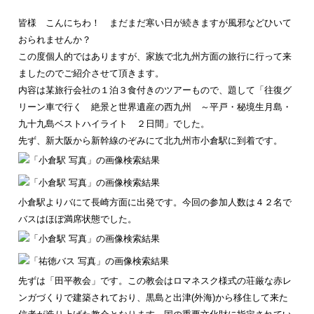
皆様 こんにちわ！ まだまだ寒い日が続きますが風邪などひいて
おられませんか？
この度個人的ではありますが、家族で北九州方面の旅行に行って来
ましたのでご紹介させて頂きます。
内容は某旅行会社の１泊３食付きのツアーもので、題して「往復グ
リーン車で行く 絶景と世界遺産の西九州 ～平戸・秘境生月島・
九十九島ベストハイライト ２日間」でした。
先ず、新大阪から新幹線のぞみにて北九州市小倉駅に到着です。
小倉駅よりバにて長崎方面に出発です。今回の参加人数は４２名で
バスはほぼ満席状態でした。
先ずは「田平教会」です。この教会はロマネスク様式の荘厳な赤レ
ンガづくりで建築されており、黒島と出津(外海)から移住して来た