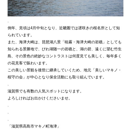
.
例年、見頃は4月中旬となり、近畿圏では遅咲きの桜名所として知
られています。
また、海津大崎は、琵琶湖八景「暁霧・海津大崎の岩礁」としても
知られる景勝地で、びわ湖随一の岩礁と、湖の碧、遠くに望む竹生
島、その景色の絶妙なコントラストは何度見ても美しく、毎年多く
の花見客で賑わいます。
この美しい景観を後世に継承していくため、地元「美しいマキノ・
桜守の会」が中心となり保全活動にも取り組んでいます。
.
滋賀県でも有数の人気スポットになります。
よろしければお出かけくださいませ。
.
.
.
「滋賀県高島市マキノ町海津」