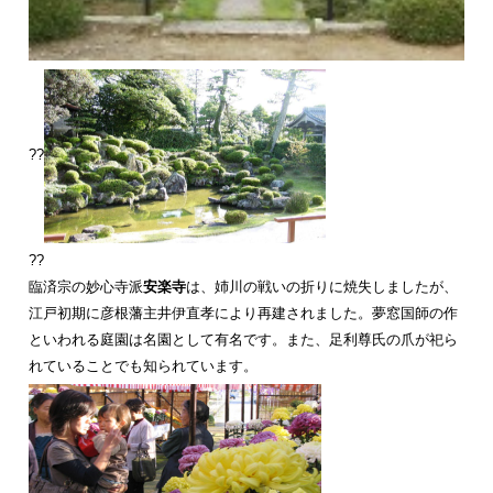
??
?
臨済宗の妙心寺派
安楽寺
は、姉川の戦いの折りに焼失しましたが、
江戸初期に彦根藩主井伊直孝により再建されました。夢窓国師の作
といわれる庭園は名園として有名です。また、足利尊氏の爪が祀ら
れていることでも知られています。