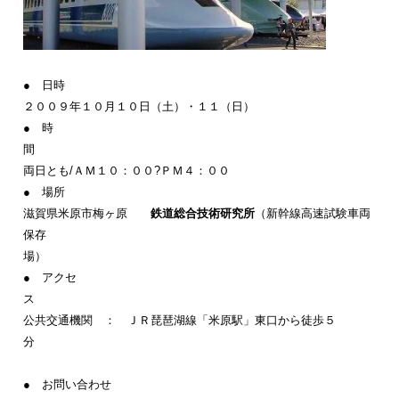
● 日時
２００９年１０月１０日（土）・１１（日）
● 時
両日とも/ＡＭ１０：００?ＰＭ４：００
● 場所
滋賀県米原市梅ヶ原
鉄道総合技術研究所
（新幹線高速試験車両
保存
場）
● アクセ
公共交通機関 ： ＪＲ琵琶湖線「米原駅」東口から徒歩５
● お問い合わせ