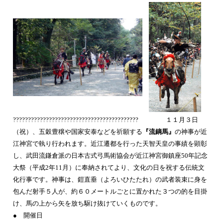
?????????????????????????????????????????? １１月３日
（祝）、五穀豊穣や国家安泰などを祈願する
『流鏑馬』
の神事が近
江神宮で執り行われます。近江遷都を行った天智天皇の事績を顕彰
し、武田流鎌倉派の日本古式弓馬術協会が近江神宮御鎮座50年記念
大祭（平成2年11月）に奉納されてより、文化の日を祝する伝統文
化行事です。神事は、鎧直垂（よろいひたたれ）の武者装束に身を
包んだ射手５人が、約６０メートルごとに置かれた３つの的を目掛
け、馬の上から矢を放ち駆け抜けていくものです。
● 開催日