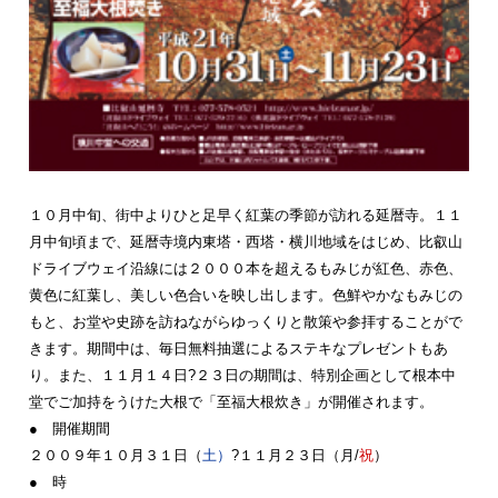
１０月中旬、街中よりひと足早く紅葉の季節が訪れる延暦寺。１１
月中旬頃まで、延暦寺境内東塔・西塔・横川地域をはじめ、比叡山
ドライブウェイ沿線には２０００本を超えるもみじが紅色、赤色、
黄色に紅葉し、美しい色合いを映し出します。色鮮やかなもみじの
もと、お堂や史跡を訪ねながらゆっくりと散策や参拝することがで
きます。期間中は、毎日無料抽選によるステキなプレゼントもあ
り。また、１１月１４日?２３日の期間は、特別企画として根本中
堂でご加持をうけた大根で「至福大根炊き」が開催されます。
● 開催期間
２００９年１０月３１日（
土）
?１１月２３日（月/
祝
）
● 時