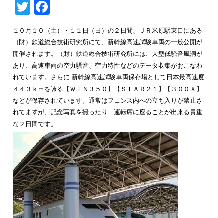
Twitter
Facebook
１０月１０（土）・１１日（日）の２日間、ＪＲ米原駅東口にある
（財）鉄道総合技術研究所にて、新幹線高速試験車両の一般公開が
開催されます。（財）鉄道総合技術研究所には、大型低騒音風洞が
あり、高速車両の空力騒音、空力特性などのデータ収集がおこなわ
れています。さらに 新幹線高速試験車両保存場として日本最高速度
４４３ｋｍを誇る【ＷＩＮ３５０】【ＳＴＡＲ２１】【３００Ｘ】
などが保存されています。通常はフェンス内への立ち入りが禁止さ
れてますが、記念写真を撮ったり、運転席に座ることが出来る貴重
な２日間です。