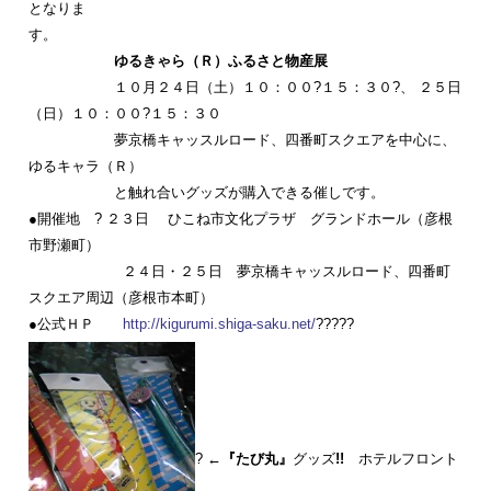
となりま
す
ゆるきゃら（Ｒ）ふるさと物産展
１０月２４日（土）１０：００?１５：３０?、 ２５日
（日）１０：００?１５：３０
夢京橋キャッスルロード、四番町スクエアを中心に、
ゆるキャラ（Ｒ）
と触れ合いグッズが購入できる催しです。
●開催地 ? ２３日 ひこね市文化プラザ グランドホール（彦根
市野瀬町）
２４日・２５日 夢京橋キャッスルロード、四番町
スクエア周辺（彦根市本町）
●公式ＨＰ
http://kigurumi.shiga-saku.net/
?????
?
←『たび丸』
グッズ
!!
ホテルフロント