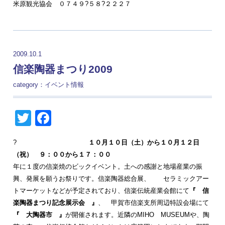
米原観光協会 ０７４９?５８?２２２７
2009.10.1
信楽陶器まつり2009
category：
イベント情報
Twitter
Facebook
?
１０月１０日（土）から１０月１２日
（祝） ９：００から１７：００
年に１度の信楽焼のビックイベント。土への感謝と地場産業の振
興、発展を願うお祭りです。信楽陶器総合展、 セラミックアー
トマーケットなどが予定されており、信楽伝統産業会館にて
『 信
楽陶器まつり記念展示会 』
、 甲賀市信楽支所周辺特設会場にて
『 大陶器市 』
が開催されます。近隣のMIHO MUSEUMや、陶