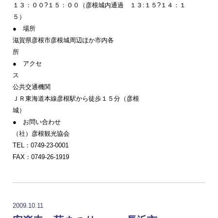
１３：００?１５：００（彦根城内通過 １３:１５?１４：１
５）
● 場所
滋賀県彦根市彦根城周辺ほか市内各
所
● アクセ
公共交通機関
ＪＲ東海道本線彦根駅から徒歩１５分（彦根
● お問い合わせ
（社）彦根観光協会
TEL：0749-23-0001
FAX：0749-26-1919
2009.10.11