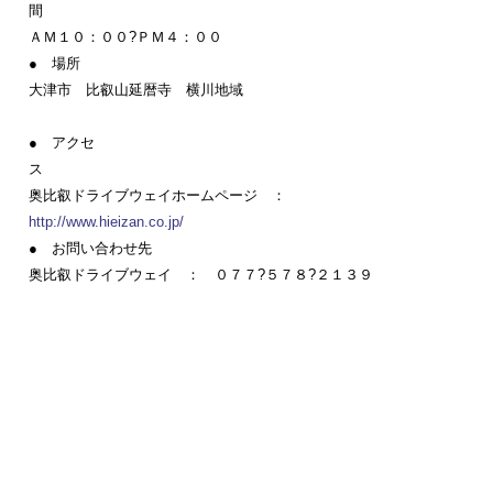
ＡＭ１０：００?ＰＭ４：００
● 場所
大津市 比叡山延暦寺 横川地域
● アクセ
奥比叡ドライブウェイホームページ ：
http://www.hieizan.co.jp/
● お問い合わせ先
奥比叡ドライブウェイ ： ０７７?５７８?２１３９