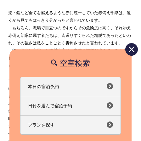
兜・鎧など全てを燃えるような赤に統一していた赤備え部隊は、遠
くから見てもはっきり分かったと言われています。
もちろん、戦場で目立つのですからその危険度は高く、それゆえ
赤備え部隊に属す者たちは、皆選りすぐられた精鋭であったといわ
れ、その強さは敵をことごとく畏怖させたと言われています。
後に甲斐に入国した徳川家康は、赤備え部隊が絶えているのを惜
しみ、家臣である井伊直政のもとに昌景の家臣(赤備え隊の者たち)
空室検索
らを仕官させ、赤備え部隊を復活させました。
また後に真田幸村も赤備え部隊を組織したことから、昌景が率い
ていた赤備え部隊が、どれだけの畏怖と畏敬の念を持って、敵味方
本日の宿泊予約
に見られていたかがわかります。
さてそんな前置きはほどほどに…今年も、赤祭りがやってきます。
赤い車が彦根に集結！
日付を選んで宿泊予約
赤祭り2009 今年で３年目？ すいませんはっきり覚えてません。
昨年、見に行ったときはさすがに「赤」の迫力に圧倒されました。
プランを探す
シルバーの車で行ったのが恥ずかしいくらい周りは赤、赤、赤。
今年は、何百いや何千台の赤い車が彦根に集結するのでしょうか？