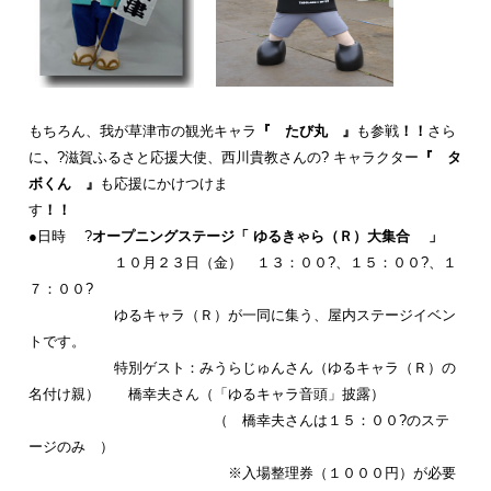
もちろん、我が草津市の観光キャラ
『 たび丸 』
も参戦
！！
さら
に
、
?滋賀ふるさと応援大使、西川貴教さんの? キャラクター
『 タ
ボくん 』
も応援にかけつけま
す
！！
●日時 ?
オープニングステージ「 ゆるきゃら（Ｒ）大集合 」
１０月２３日（金） １３：００?、１５：００?、１
７：００?
ゆるキャラ（Ｒ）が一同に集う、屋内ステージイベン
トです。
特別ゲスト：みうらじゅんさん（ゆるキャラ（Ｒ）の
名付け親） 橋幸夫さん（「ゆるキャラ音頭」披露）
（ 橋幸夫さんは１５：００?のステ
ージのみ ）
※入場整理券（１０００円）が必要