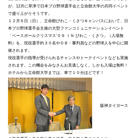
が、12月に草津で日本プロ野球選手会と立命館大学の共同イベント
で盛り上がりそうです。
１２月６日（日）、立命館びわこ・くさつキャンパスにおいて、日
本プロ野球選手会主催の大型ファンコミュニケーションイベント
「ベースボールクリスマス‘０９ ＩＮ びわこ・くさつ」（入場無
料）を、現役選手約３０名やＯＢ・審判員などの野球人を中心に開
催されます。
現役選手の指導が受けられるチャンスやトークイベントなども実施
されます。この機会をみなさんお見逃しなく。しかも入場は無料！
ホテルから立命館大学までは、車で１０分ほどです！
阪神タイガース