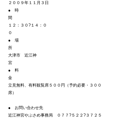
２００９年１１月３日
● 時
１２：３０?１４：０
● 場
大津市 近江神
宮
● 料
立見無料、有料観覧席５００円（予約必要・３００
席
● お問い合わせ先
近江神宮やぶさめ事務局 ０７７?５２２?３７２５