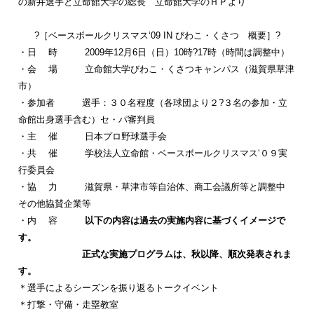
の新井選手と立命館大学の総長 立命館大学のＨＰより
?［ベースボールクリスマス‘09 IN びわこ・くさつ 概要］?
・日 時 2009年12月6日（日）10時?17時（時間は調整中）
・会 場 立命館大学びわこ・くさつキャンパス（滋賀県草津
市）
・参加者 選手：３０名程度（各球団より２?３名の参加・立
命館出身選手含む）セ・パ審判員
・主 催 日本プロ野球選手会
・共 催 学校法人立命館・ベースボールクリスマス‘０９実
行委員会
・協 力 滋賀県・草津市等自治体、商工会議所等と調整中
その他協賛企業等
・内 容
以下の内容は過去の実施内容に基づくイメージで
す。
正式な実施プログラムは、秋以降、順次発表されま
す。
＊選手によるシーズンを振り返るトークイベント
＊打撃・守備・走塁教室