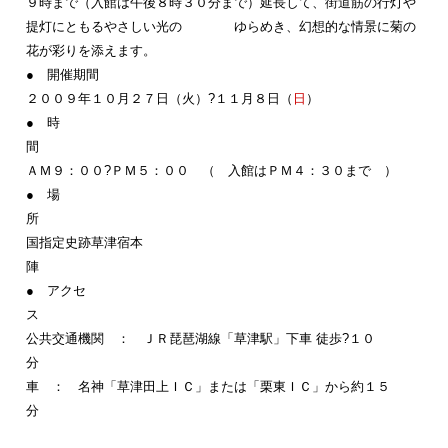
９時まで（入館は午後８時３０分まで）延長して、街道筋の行灯や
提灯にともるやさしい光の ゆらめき、幻想的な情景に菊の
花が彩りを添えます。
● 開催期間
２００９年１０月２７日（火）?１１月８日（
日
）
● 時
ＡＭ９：００?ＰＭ５：００ （ 入館はＰＭ４：３０まで ）
● 場
国指定史跡草津宿本
陣
● アクセ
公共交通機関 ： ＪＲ琵琶湖線「草津駅」下車 徒歩?１０
車 ： 名神「草津田上ＩＣ」または「栗東ＩＣ」から約１５