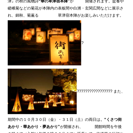
津』の秋の風物詩
“華の草津宿本陣”
が 開催されます。盆養や
嵯峨菊などの菊花が本陣内の表板間や白洲・玄関広間などに展示さ
れ、錦秋、菊薫る 草津宿本陣がお楽しみいただけます。
?
????????????????? また、
期間中の１０月３０日（金）・３１日（土）の両日は
、“くさつ街
あかり・華あかり・夢あかり”
が開催され、 開館時間を午後