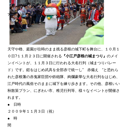
?
天守や櫓、庭園が往時のまま残る彦根の城下町を舞台に、１０月１
０日?１１月２３日に開催される
『小江戸彦根の城まつり』
のメイ
ンイベントが、１１月３日に行われる大名行列（城まつりパレー
ド）です。鎧をはじめ武具を全部赤で統一し” 赤備え “と恐れら
れた彦根藩の赤鬼家臣団や鉄砲隊、絢爛豪華な大名行列をはじめ、
江戸時代の風俗そのままに城下を練り歩きます。その他、彦根いい
秋散策プラン、にぎわい市、稚児行列等、様々なイベントが開催さ
れます。
● 日時
２００９年１１月３日（祝）
● 時