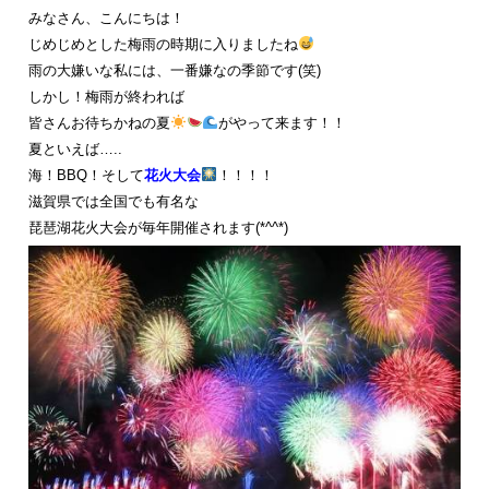
みなさん、こんにちは！
じめじめとした梅雨の時期に入りましたね
雨の大嫌いな私には、一番嫌なの季節です(笑)
しかし！梅雨が終われば
皆さんお待ちかねの夏
がやって来ます！！
夏といえば…..
海！BBQ！そして
花火大会
！！！！
滋賀県では全国でも有名な
琵琶湖花火大会が毎年開催されます(*^^*)