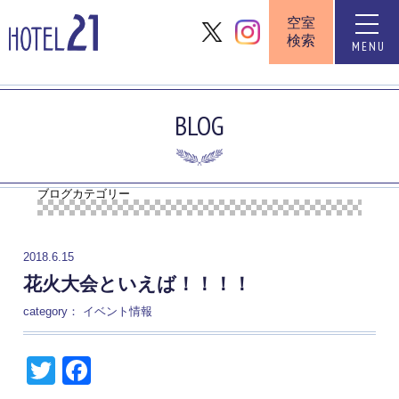
空室
toggle
検索
naviga
MENU
BLOG
ブログカテゴリー
2018.6.15
花火大会といえば！！！！
category：
イベント情報
Twitter
Facebook