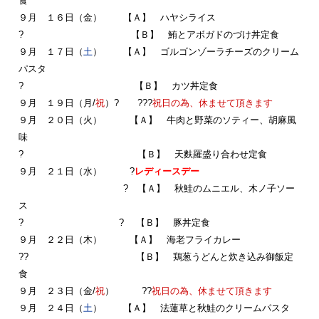
食
９月 １６日（金） 【Ａ】 ハヤシライス
? 【Ｂ】 鮪とアボガドのづけ丼定食
９月 １７日（
土
） 【Ａ】 ゴルゴンゾーラチーズのクリーム
パスタ
? 【Ｂ】 カツ丼定食
９月 １９日（月/
祝
）
? ???
祝日の為、休ませて頂きます
９月 ２０日（火） 【Ａ】 牛肉と野菜のソティー、胡麻風
味
? 【Ｂ】 天麩羅盛り合わせ定食
９月 ２１日（水） ?
レディースデー
? 【Ａ】 秋鮭のムニエル、木ノ子ソー
ス
? ? 【Ｂ】 豚丼定食
９月 ２２日（木） 【Ａ】 海老フライカレー
?? 【Ｂ】 鶏葱うどんと炊き込み御飯定
食
９月 ２３日（金/
祝
） ??
祝日の為、休ませて頂きます
９月 ２４日（
土
） 【Ａ】 法蓮草と秋鮭のクリームパスタ