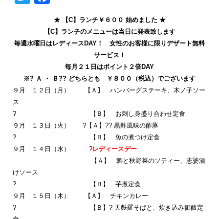
★ 【C】ランチ￥６００ 始めました ★
【C】ランチのメニューは当日に発表致します
毎週水曜日はレディースDAY！ 女性のお客様に限りデザート無料
サービス！
毎月２１日はポイント２倍DAY
※? Ａ ・ Ｂ?? どちらとも ￥８００（税込）でございます
９月 １２日（月） 【Ａ】 ハンバーグステーキ、木ノ子ソー
ス
? 【Ｂ】 お刺し身盛り合わせ定食
９月 １３日（火） ?【Ａ】?? 黒酢風味の酢豚
? 【Ｂ】 魚の煮つけ定食
９月 １４日（水） ?
レディースデー
【Ａ】 鯛と秋野菜のソティー、志婆漬
けソース
? 【Ｂ】 芋煮定食
９月 １５日（木） 【Ａ】 チキンカレー
? 【Ｂ】? 天麩羅そばと、炊き込み御飯定