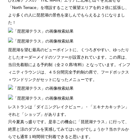
びわ湖テラスの「THE MAIN」エリアに北湖と山々を見渡せる
「North Terrace」を増設することで展望エリアを約２倍に拡張し、
より多くの人に琵琶湖の景色を楽しんでもらえるようになりまし
た！
琵琶湖を望む最高のビューポイントに、くつろぎやすい、ゆったり
としたオーダーメイドのソファーが設置されています。この席は、
当日先着順による予約制（全２０席/有料）となっています。インフ
ィニティラウンジは、４５分間完全予約制の席で、フードボックス
＋ワンドリンクがセットになったメニューです。
レストランは「ダイニングレイクビュー」・「エキナカキッチン」
それと「ショップ」があります。
只今夏真っ盛りです。是非この機会に「琵琶湖テラス」に行って、
絶景と涼のダブルを実感してみてはいかがでしょうか？当ホテルか
らでも通常１時間弱で到着できると思います。